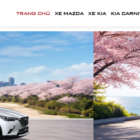
Skip
to
TRANG CHỦ
XE MAZDA
XE KIA
KIA CARN
content