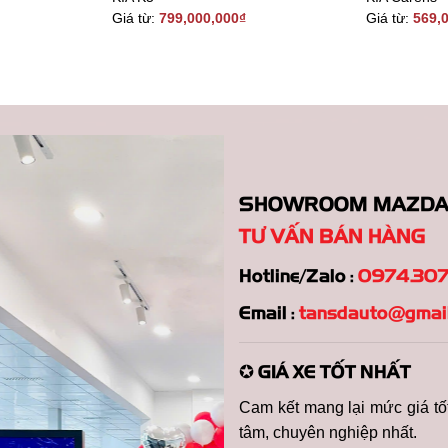
Giá từ:
799,000,000
₫
Giá từ:
569,
SHOWROOM MAZDA – 
TƯ VẤN BÁN HÀNG
Hotline/Zalo :
0974.307
Email :
tansdauto@gmai
✪ GIÁ XE TỐT NHẤT
Cam kết mang lại mức giá tốt
tâm, chuyên nghiệp nhất.