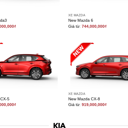
XE MAZDA
zda3
New Mazda 6
000,000
₫
Giá từ:
744,000,000
₫
XE MAZDA
 CX-5
New Mazda CX-8
000,000
₫
Giá từ:
919,000,000
₫
KIA