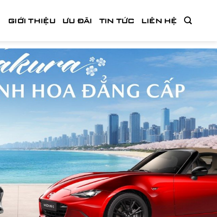
GIỚI THIỆU
ƯU ĐÃI
TIN TỨC
LIÊN HỆ