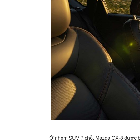
Ở nhóm SUV 7 chỗ, Mazda CX-8 được bổ su