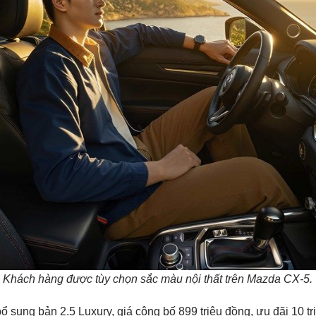
Khách hàng được tùy chọn sắc màu nội thất trên Mazda CX-5.
ng bản 2.5 Luxury, giá công bố 899 triệu đồng, ưu đãi 10 tri