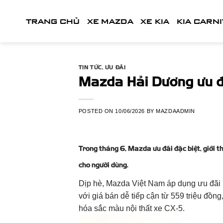
Skip
to
TRANG CHỦ
XE MAZDA
XE KIA
KIA CARN
content
TIN TỨC
,
ƯU ĐÃI
Mazda Hải Dương ưu đã
POSTED ON
10/06/2026
BY
MAZDAADMIN
Trong tháng 6, Mazda ưu đãi đặc biệt, giới 
cho người dùng.
Dịp hè, Mazda Việt Nam áp dụng ưu đãi l
với giá bán dễ tiếp cận từ 559 triệu đồng
hóa sắc màu nội thất xe CX-5.