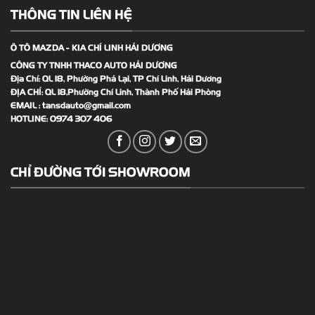
THÔNG TIN LIÊN HỆ
Ô TÔ MAZDA - KIA CHÍ LINH HẢI DƯƠNG
CÔNG TY TNHH THACO AUTO HẢI DƯƠNG
Địa Chỉ: QL 18, Phường Phả Lại, TP Chí Linh, Hải Dương
ĐỊA CHỈ: QL 18,Phường Chí Linh, Thành Phố Hải Phòng
EMAIL :
tansdauto@gmail.com
HOTLINE:
0974 307 406
CHỈ ĐƯỜNG TỚI SHOWROOM