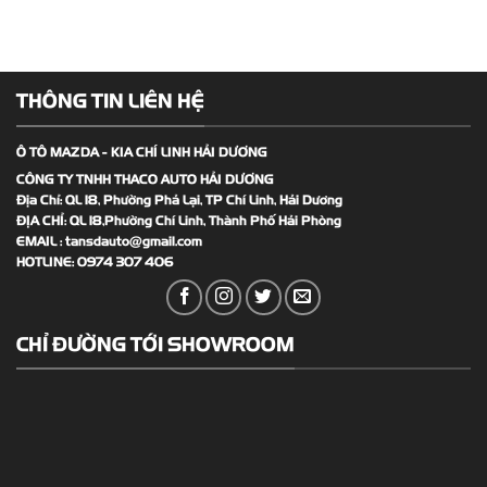
THÔNG TIN LIÊN HỆ
Ô TÔ MAZDA - KIA CHÍ LINH HẢI DƯƠNG
CÔNG TY TNHH THACO AUTO HẢI DƯƠNG
Địa Chỉ: QL 18, Phường Phả Lại, TP Chí Linh, Hải Dương
ĐỊA CHỈ: QL 18,Phường Chí Linh, Thành Phố Hải Phòng
EMAIL :
tansdauto@gmail.com
HOTLINE:
0974 307 406
CHỈ ĐƯỜNG TỚI SHOWROOM